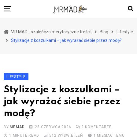
Skip
to
content
Strona główna
MR MAD - szaleńczo merytoryczne treści!
Blog
Lifestyle
Dom
Stylizacje z koszulkami – jak wyrażać siebie przez modę?
Zdrowie
Podróże
Lifestyle
LIFESTYLE
Motoryzacja
Stylizacje z koszulkami –
Ciekawostki
jak wyrażać siebie przez
Rodzina
modę?
Biznes
BY
MRMAD
28 CZERWCA 2026
2
KOMENTARZE
1 MINUTE READ
512
WYŚWIETLEŃ
1 MIESIĄC TEMU