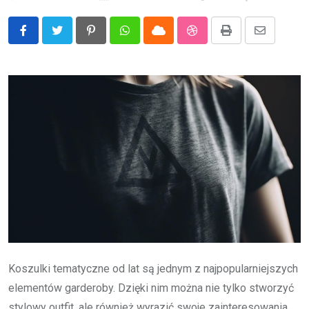
Pinterest
Whatsapp
Cloud
StumbleUpon
Print
Share
via
Email
Koszulki tematyczne od lat są jednym z najpopularniejszych
elementów garderoby. Dzięki nim można nie tylko stworzyć
stylowy outfit, ale również wyrazić swoje zainteresowania,