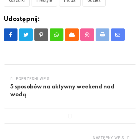
koszulki
lifestyle
moda
odzież
Udostępnij:
Pinterest
Whatsapp
Cloud
StumbleUpon
Print
Share
via
Email
POPRZEDNI WPIS
5 sposobów na aktywny weekend nad
wodą
NASTĘPNY WPIS