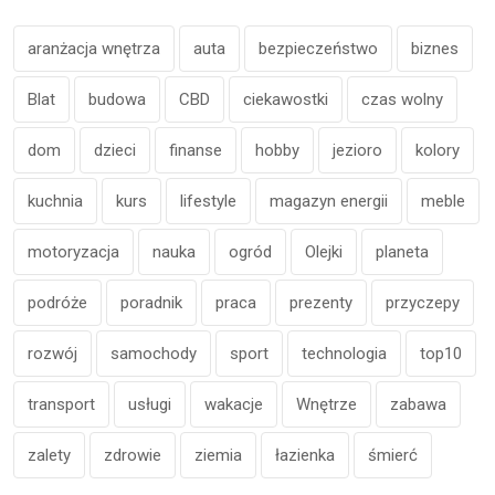
aranżacja wnętrza
auta
bezpieczeństwo
biznes
Blat
budowa
CBD
ciekawostki
czas wolny
dom
dzieci
finanse
hobby
jezioro
kolory
kuchnia
kurs
lifestyle
magazyn energii
meble
motoryzacja
nauka
ogród
Olejki
planeta
podróże
poradnik
praca
prezenty
przyczepy
rozwój
samochody
sport
technologia
top10
transport
usługi
wakacje
Wnętrze
zabawa
zalety
zdrowie
ziemia
łazienka
śmierć