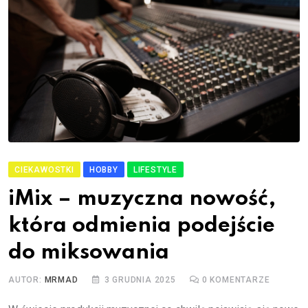
CIEKAWOSTKI
HOBBY
LIFESTYLE
iMix – muzyczna nowość,
która odmienia podejście
do miksowania
AUTOR:
MRMAD
3 GRUDNIA 2025
0
KOMENTARZE