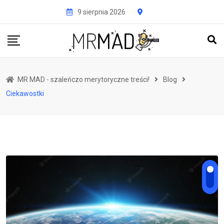
Przejdź
9 sierpnia 2026
do
treści
MR MAD - szaleńczo merytoryczne treści!
Blog
Ciekawostki