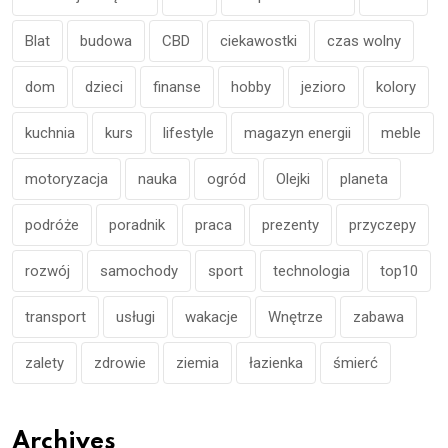
Blat
budowa
CBD
ciekawostki
czas wolny
dom
dzieci
finanse
hobby
jezioro
kolory
kuchnia
kurs
lifestyle
magazyn energii
meble
motoryzacja
nauka
ogród
Olejki
planeta
podróże
poradnik
praca
prezenty
przyczepy
rozwój
samochody
sport
technologia
top10
transport
usługi
wakacje
Wnętrze
zabawa
zalety
zdrowie
ziemia
łazienka
śmierć
Archives