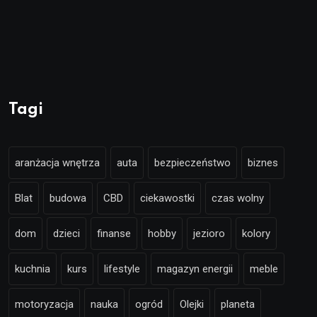
Tagi
aranżacja wnętrza
auta
bezpieczeństwo
biznes
Blat
budowa
CBD
ciekawostki
czas wolny
dom
dzieci
finanse
hobby
jezioro
kolory
kuchnia
kurs
lifestyle
magazyn energii
meble
motoryzacja
nauka
ogród
Olejki
planeta