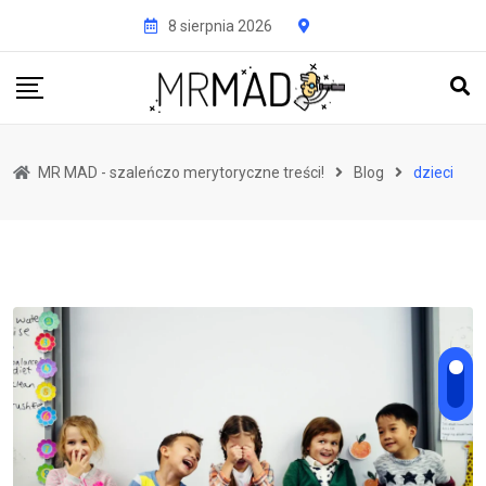
Przejdź
8 sierpnia 2026
do
treści
MR MAD - szaleńczo merytoryczne treści!
Blog
dzieci