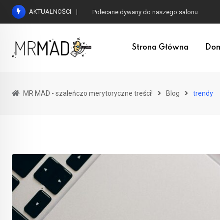
Przejdź
AKTUALNOŚCI
Co to jest detoks i jak przeprowadzić go be
do
treści
Strona Główna
Do
MR MAD - szaleńczo merytoryczne treści!
Blog
trendy