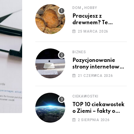
,
DOM
HOBBY
Pracujesz z
drewnem? Te
maszyny mogą Ci się
25 MARCA 2026
przydać!
BIZNES
Pozycjonowanie
strony internetowej
przez agencję SEO
21 CZERWCA 2026
CIEKAWOSTKI
TOP 10 ciekawostek
o Ziemi – fakty o
których nie
2 SIERPNIA 2026
wiedzieliście