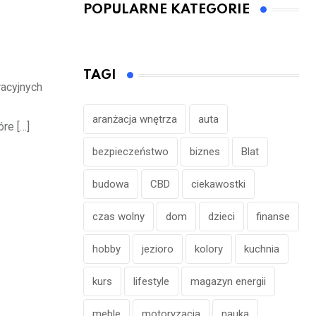
POPULARNE KATEGORIE
ń
TAGI
racyjnych
aranżacja wnętrza
auta
re […]
bezpieczeństwo
biznes
Blat
budowa
CBD
ciekawostki
czas wolny
dom
dzieci
finanse
hobby
jezioro
kolory
kuchnia
kurs
lifestyle
magazyn energii
meble
motoryzacja
nauka