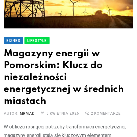
BIZNES
LIFESTYLE
Magazyny energii w
Pomorskim: Klucz do
niezależności
energetycznej w średnich
miastach
AUTOR:
MRMAD
5 KWIETNIA 2026
2
KOMENTARZE
W obliczu rosnącej potrzeby transformacji energetycznej,
magazyny energii stają się kluczowym elementem