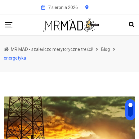
Przejdź
7 sierpnia 2026
do
treści
MR MAD - szaleńczo merytoryczne treści!
Blog
energetyka