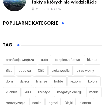
fakty o których nie wiedzieliście
2 SIERPNIA 2026
POPULARNE KATEGORIE
TAGI
aranżacja wnętrza
auta
bezpieczeństwo
biznes
Blat
budowa
CBD
ciekawostki
czas wolny
dom
dzieci
finanse
hobby
jezioro
kolory
kuchnia
kurs
lifestyle
magazyn energii
meble
motoryzacja
nauka
ogród
Olejki
planeta