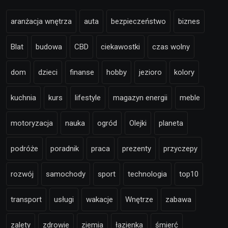
aranżacja wnętrza
auta
bezpieczeństwo
biznes
Blat
budowa
CBD
ciekawostki
czas wolny
dom
dzieci
finanse
hobby
jezioro
kolory
kuchnia
kurs
lifestyle
magazyn energii
meble
motoryzacja
nauka
ogród
Olejki
planeta
podróże
poradnik
praca
prezenty
przyczepy
rozwój
samochody
sport
technologia
top10
transport
usługi
wakacje
Wnętrze
zabawa
zalety
zdrowie
ziemia
łazienka
śmierć