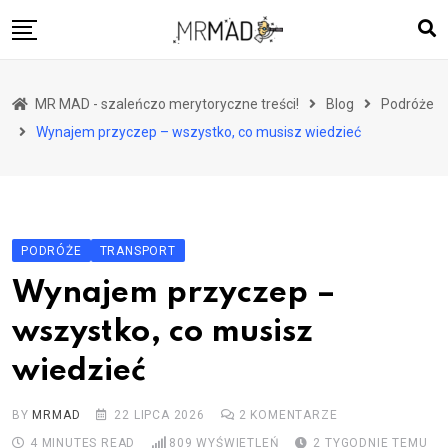
Skip
to
content
Strona główna
MR MAD - szaleńczo merytoryczne treści!
Blog
Podróże
Dom
Wynajem przyczep – wszystko, co musisz wiedzieć
Zdrowie
Podróże
Lifestyle
PODRÓŻE
TRANSPORT
Motoryzacja
Wynajem przyczep –
Ciekawostki
wszystko, co musisz
Rodzina
wiedzieć
Biznes
BY
MRMAD
22 LIPCA 2026
2
KOMENTARZE
4 MINUTES READ
809
WYŚWIETLEŃ
2 TYGODNIE TEMU