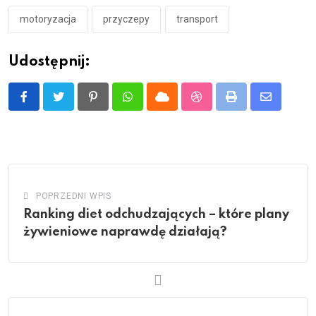
motoryzacja
przyczepy
transport
Udostępnij:
Pinterest
Whatsapp
Cloud
StumbleUpon
Print
Share
via
Email
POPRZEDNI WPIS
Ranking diet odchudzających – które plany
żywieniowe naprawdę działają?