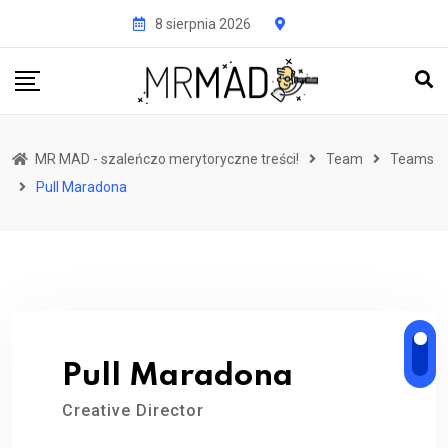
Przejdź
8 sierpnia 2026
do
treści
MR MAD - szaleńczo merytoryczne treści!
Team
Teams
Pull Maradona
Pull Maradona
Creative Director