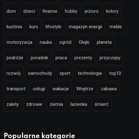
dom
dzieci
finanse
hobby
jezioro
kolory
kuchnia
kurs
lifestyle
magazyn energii
meble
motoryzacja
nauka
ogród
Olejki
planeta
podróże
poradnik
praca
prezenty
przyczepy
rozwój
samochody
sport
technologia
top10
transport
usługi
wakacje
Wnętrze
zabawa
zalety
zdrowie
ziemia
łazienka
śmierć
Popularne kategorie