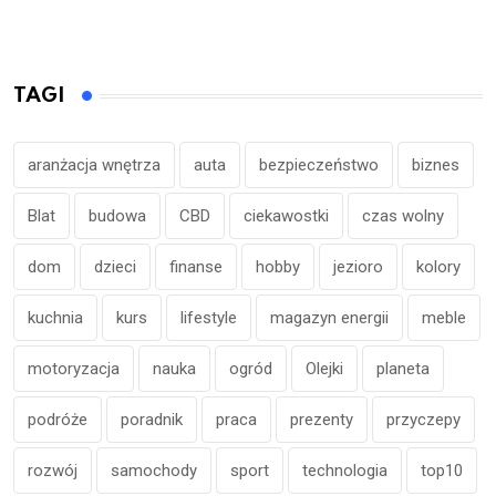
TAGI
aranżacja wnętrza
auta
bezpieczeństwo
biznes
Blat
budowa
CBD
ciekawostki
czas wolny
dom
dzieci
finanse
hobby
jezioro
kolory
kuchnia
kurs
lifestyle
magazyn energii
meble
motoryzacja
nauka
ogród
Olejki
planeta
podróże
poradnik
praca
prezenty
przyczepy
rozwój
samochody
sport
technologia
top10