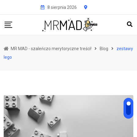
Przejdź
8 sierpnia 2026
do
treści
MR MAD - szaleńczo merytoryczne treści!
Blog
zestawy
lego