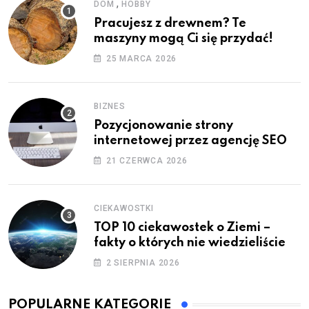
,
DOM
HOBBY
Pracujesz z drewnem? Te
maszyny mogą Ci się przydać!
25 MARCA 2026
BIZNES
Pozycjonowanie strony
internetowej przez agencję SEO
21 CZERWCA 2026
CIEKAWOSTKI
TOP 10 ciekawostek o Ziemi –
fakty o których nie wiedzieliście
2 SIERPNIA 2026
POPULARNE KATEGORIE