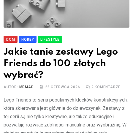
DOM
HOBBY
LIFESTYLE
Jakie tanie zestawy Lego
Friends do 100 złotych
wybrać?
AUTOR:
MRMAD
22 CZERWCA 2026
2
KOMENTARZE
Lego Friends to seria popularnych klocków konstrukcyjnych,
która skierowana jest głównie do dziewczynek. Zestawy z
tej serii są nie tylko kreatywne, ale także edukacyjne i
pozwalają rozwijać zdolności manualne oraz wyobraźnię. W