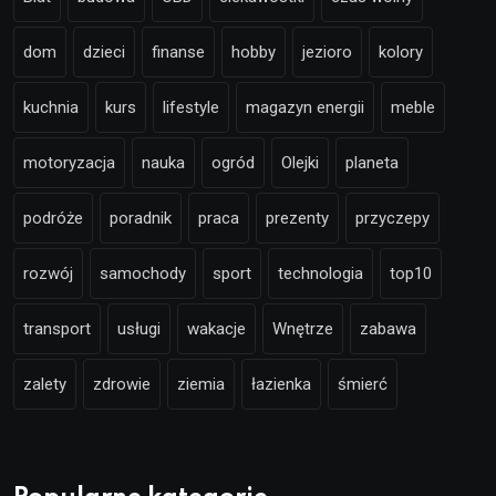
dom
dzieci
finanse
hobby
jezioro
kolory
kuchnia
kurs
lifestyle
magazyn energii
meble
motoryzacja
nauka
ogród
Olejki
planeta
podróże
poradnik
praca
prezenty
przyczepy
rozwój
samochody
sport
technologia
top10
transport
usługi
wakacje
Wnętrze
zabawa
zalety
zdrowie
ziemia
łazienka
śmierć