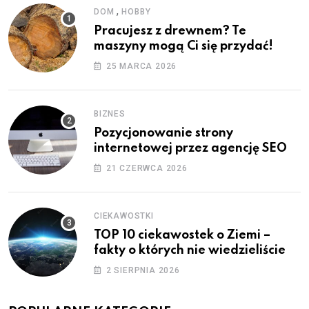
,
DOM
HOBBY
Pracujesz z drewnem? Te
maszyny mogą Ci się przydać!
25 MARCA 2026
BIZNES
Pozycjonowanie strony
internetowej przez agencję SEO
21 CZERWCA 2026
CIEKAWOSTKI
TOP 10 ciekawostek o Ziemi –
fakty o których nie wiedzieliście
2 SIERPNIA 2026