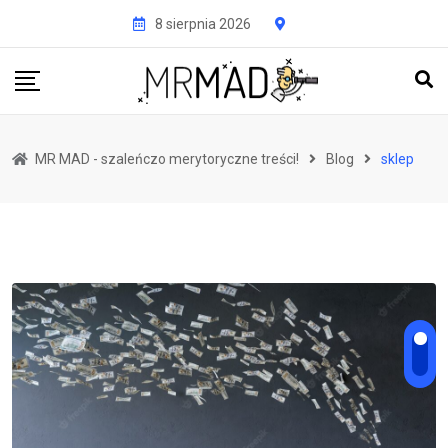
Przejdź
8 sierpnia 2026
do
treści
MR MAD - szaleńczo merytoryczne treści!
Blog
sklep