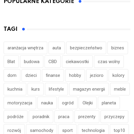
POPULARNE KATEGORIE
TAGI
aranżacja wnętrza
auta
bezpieczeństwo
biznes
Blat
budowa
CBD
ciekawostki
czas wolny
dom
dzieci
finanse
hobby
jezioro
kolory
kuchnia
kurs
lifestyle
magazyn energii
meble
motoryzacja
nauka
ogród
Olejki
planeta
podróże
poradnik
praca
prezenty
przyczepy
rozwój
samochody
sport
technologia
top10