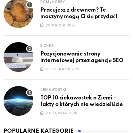
,
DOM
HOBBY
Pracujesz z drewnem? Te
maszyny mogą Ci się przydać!
25 MARCA 2026
BIZNES
Pozycjonowanie strony
internetowej przez agencję SEO
21 CZERWCA 2026
CIEKAWOSTKI
TOP 10 ciekawostek o Ziemi –
fakty o których nie wiedzieliście
2 SIERPNIA 2026
POPULARNE KATEGORIE