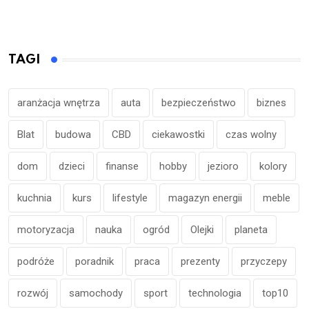
TAGI
aranżacja wnętrza
auta
bezpieczeństwo
biznes
Blat
budowa
CBD
ciekawostki
czas wolny
dom
dzieci
finanse
hobby
jezioro
kolory
kuchnia
kurs
lifestyle
magazyn energii
meble
motoryzacja
nauka
ogród
Olejki
planeta
podróże
poradnik
praca
prezenty
przyczepy
rozwój
samochody
sport
technologia
top10