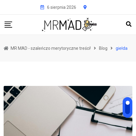
Przejdź
6 sierpnia 2026
do
treści
MR MAD - szaleńczo merytoryczne treści!
Blog
giełda