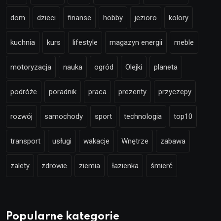
dom
dzieci
finanse
hobby
jezioro
kolory
kuchnia
kurs
lifestyle
magazyn energii
meble
motoryzacja
nauka
ogród
Olejki
planeta
podróże
poradnik
praca
prezenty
przyczepy
rozwój
samochody
sport
technologia
top10
transport
usługi
wakacje
Wnętrze
zabawa
zalety
zdrowie
ziemia
łazienka
śmierć
Popularne kategorie