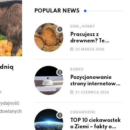
POPULAR NEWS
,
DOM
HOBBY
Pracujesz z
drewnem? Te
maszyny mogą Ci się
25 MARCA 2026
przydać!
dnią
BIZNES
Pozycjonowanie
strony internetowej
przez agencję SEO
6
21 CZERWCA 2026
 wydajność
odowlanych
CIEKAWOSTKI
TOP 10 ciekawostek
o Ziemi – fakty o