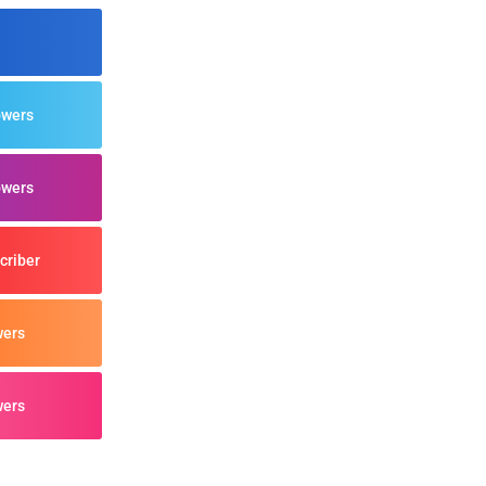
owers
owers
criber
wers
wers