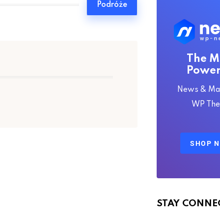
Podróże
The M
Power
News & Ma
WP Th
SHOP 
STAY CONNE