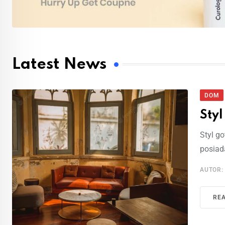
Latest News
DOM
Sty
Styl g
posiad
AUTOR
RE