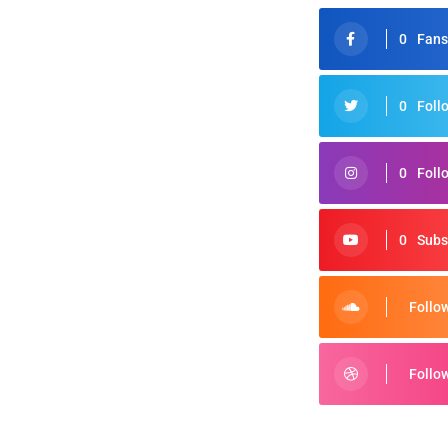
0
Fans
0
Foll
0
Foll
0
Subs
Follo
Follo