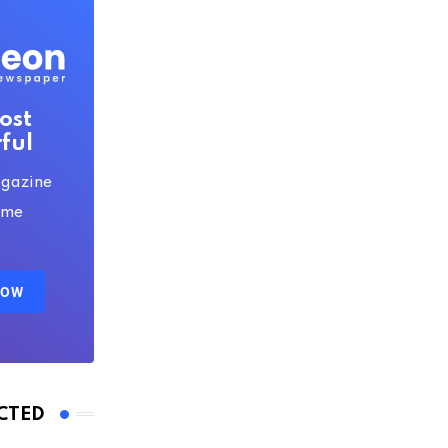
ost
ful
gazine
eme
NOW
CTED