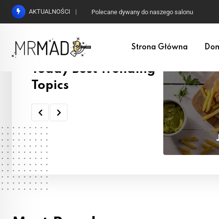
AKTUALNOŚCI
Co to jest detoks i jak przeprowadzić go bezpi
Strona Główna
Do
Today Best Trending
Topics